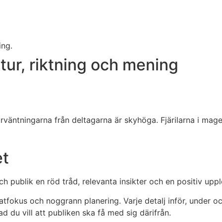
ur, riktning och mening
väntningarna från deltagarna är skyhöga. Fjärilarna i mage
et
 publik en röd tråd, relevanta insikter och en positiv upp
atfokus och noggrann planering. Varje detalj inför, under o
d du vill att publiken ska få med sig därifrån.