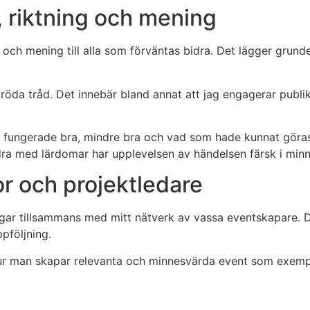
, riktning och mening
g och mening till alla som förväntas bidra. Det lägger grund
 röda tråd. Det innebär bland annat att jag engagerar pub
m fungerade bra, mindre bra och vad som hade kunnat göra
bidra med lärdomar har upplevelsen av händelsen färsk i minn
r och projektledare
gar tillsammans med mitt nätverk av vassa eventskapare. Då t
ppföljning.
r man skapar relevanta och minnesvärda event som exempelvi